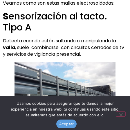
Veamos como son estas mallas electrosoldadas:
S
ensorización al tacto.
Tipo A
Detecta cuando están saltando o manipulando la
valla
, suele combinarse con circuitos cerrados de tv
y servicios de vigilancia presencial.
Usamos cookies para asegurar que te damos la mejor
experiencia en nuestra web. Si continúas usando este sitio,
asumiremos que estás de acuerdo con ello.
Perfil rigidizador vallado seguridad
Aceptar