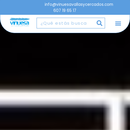
info@vinuesavallasycercados.com
607 19 65 17