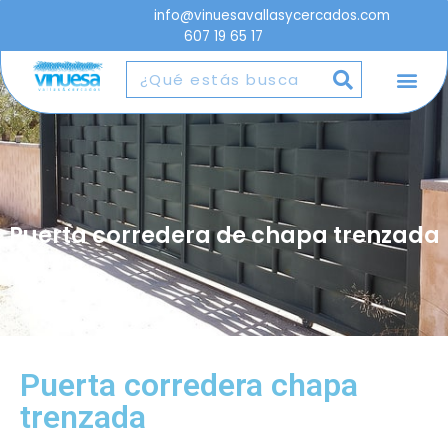
info@vinuesavallasycercados.com
607 19 65 17
Puerta corredera de chapa trenzada
Puerta corredera chapa
trenzada