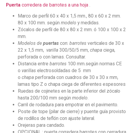
Puerta
corredera de barrotes a una hoja
.
Marco de perfil 60 x 40 x 1,5 mm., 80 x 60 x 2 mm.
80 x 100 mm. según
modelo
y medidas.
Zócalos de perfil de 80 x 80 x 2 mm. ó 100 x 100 x 2
mm.
Modelos de
puertas
con:
barrotes
verticales de 30 x
22 x 1,5 mm,
varilla
300/50/5 mm,
chapa
ciega,
perforada o con lamas. Consultar.
Distancia entre
barrotes
100 mm.según normas CE
o
varillas
electrosoldadas de 5 mm
o
chapa
perforada con cuadros de 30 x 30 x mm,
lamas tipo Z o chapa ciega de diferentes espesores
Ruedas de cojinetes en la parte inferior del zócalo
hasta 200/100 mm según
modelo
.
Carril de rodadura para empotrar en el pavimento.
Poste de tope (pilar de cierre) y puente guía provisto
de rodillos de teflón con ajuste lateral.
Orejeras para candado.
OPCIONAL : puerta corredera barrotes con cerradura