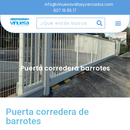
info@vinuesavallasycercados.com
607 19 65 17
Puerta corredera barrotes
Puerta corredera de
barrotes