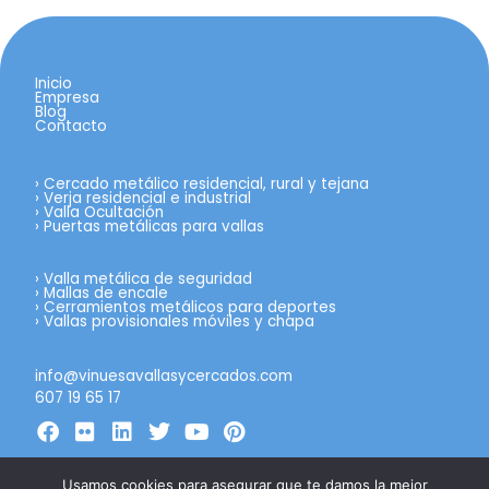
Inicio
Empresa
Blog
Contacto
›
Cercado metálico residencial, rural y tejana
›
Verja residencial e industrial
›
Valla Ocultación
›
Puertas metálicas para vallas
›
Valla metálica de seguridad
›
Mallas de encale
›
Cerramientos metálicos para deportes
›
Vallas provisionales móviles y chapa
info@vinuesavallasycercados.com
607 19 65 17
Usamos cookies para asegurar que te damos la mejor