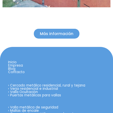
Más información
Inicio
Empresa
Blog
Contacto
›
Cercado metálico residencial, rural y tejana
›
Verja residencial e industrial
›
Valla Ocultación
›
Puertas metálicas para vallas
›
Valla metálica de seguridad
›
Mallas de encale