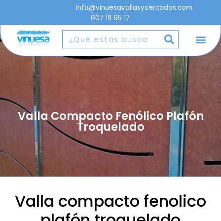
info@vinuesavallasycercados.com
607 19 65 17
Valla Compacto Fenólico Plafón
Troquelado
Valla compacto fenolico
plafón troquelado