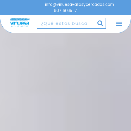
info@vinuesavallasycercados.com
607 19 65 17