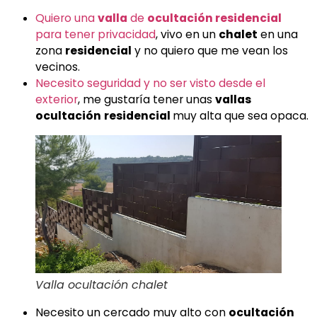
Quiero una
valla
de
ocultación residencial
para tener privacidad
, vivo en un
chalet
en una
zona
residencial
y no quiero que me vean los
vecinos.
Necesito seguridad y no ser visto desde el
exterior
, me gustaría tener unas
vallas
ocultación
residencial
muy alta que sea opaca.
Valla ocultación chalet
Necesito un cercado muy alto con
ocultación