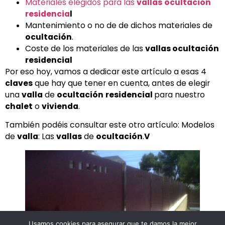
Materiales elegidos para las
vallas
ocultación
residencia
l
Mantenimiento o no de de dichos materiales de
ocultación
.
Coste de los materiales de las
vallas ocultación
residencial
Por eso hoy, vamos a dedicar este artículo a esas 4
claves
que hay que tener en cuenta, antes de elegir
una
valla
de
ocultación
residencial
para nuestro
chalet
o
vivienda
.
También podéis consultar este otro artículo: Modelos
de
valla
: Las
vallas
de
ocultación
.
V
Usamos cookies para asegurar que te damos la mejor