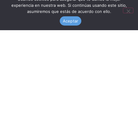
experiencia en nuestra web. Si continúas usando este sitio,
asumiremos que estás de acuerdo con ello.
Aceptar
Valla ocultacion residencial compacto
fenolico plafón troquelado
Condiciones previas de
vallas
con
ocultación
Las
vallas
ocultación residencial
para
chalet
o
vivienda
puede tener la
altura
que queramos pues
hoy dia todo es posible.
Pero aunque todo sea posible, no siempre es facil,
puede significar que su coste no sea asumible.
Puede que su precio sea superior al presupuesto que
tenemos previsto, o no lo permita la normativa local.