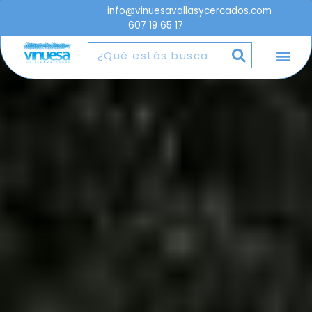
info@vinuesavallasycercados.com
607 19 65 17